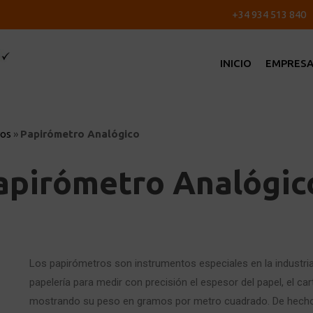
+34 934 513 840
INICIO
EMPRES
ros
»
Papirómetro Analógico
apirómetro Analógic
Los papirómetros son instrumentos especiales en la industria 
papelería para medir con precisión el espesor del papel, el cart
mostrando su peso en gramos por metro cuadrado. De hecho