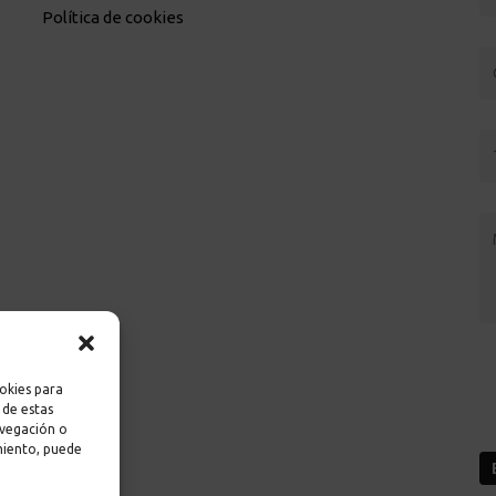
Política de cookies
okies para
 de estas
avegación o
imiento, puede