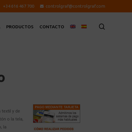
+34 616 467 700
controlgraf@controlgraf.com
search
A
PRODUCTOS
CONTACTO
o
textil y de
ón o la tela,
, la