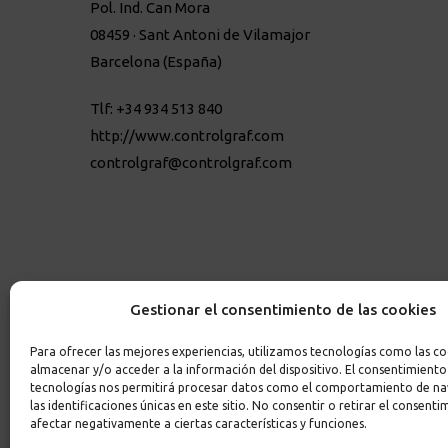
Pol. Ind. Can Mora
08459 · Sant Antoni de Vilamajor
Barcelona (España)
Tlf: +34 934 513 840
http://www.controlgraf.com
controlgraf@controlgraf.com
Gestionar el consentimiento de las cookies
Para ofrecer las mejores experiencias, utilizamos tecnologías como las co
almacenar y/o acceder a la información del dispositivo. El consentimiento
tecnologías nos permitirá procesar datos como el comportamiento de n
las identificaciones únicas en este sitio. No consentir o retirar el consent
afectar negativamente a ciertas características y funciones.