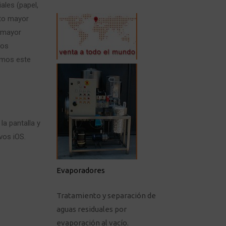
ales (papel,
nto mayor
, mayor
tos
emos este
la pantalla y
vos iOS.
Evaporadores
Tratamiento y separación de
aguas residuales por
evaporación al vacío.