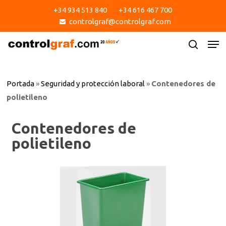
Skip
+34 934 513 840
+34 616 467 700
to
controlgraf@controlgraf.com
main
content
Portada
»
Seguridad y protección laboral
»
Contenedores de
polietileno
Contenedores de
polietileno