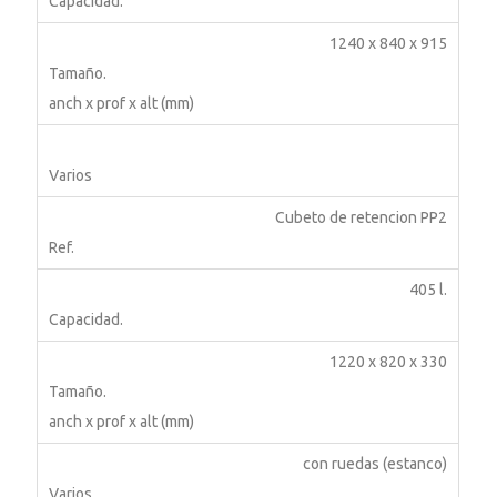
1240 x 840 x 915
Cubeto de retencion
PP2
405 l.
1220 x 820 x 330
con ruedas (estanco)