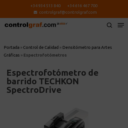
Skip
+34 934 513 840
+34 616 467 700
to
controlgraf@controlgraf.com
main
content
Portada
»
Control de Calidad
»
Densitómetro para Artes
Gráficas
»
Espectrofotómetros
Espectrofotómetro de
barrido TECHKON
SpectroDrive